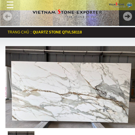
☰
TRANG CHỦ
::
QUARTZ STONE QTVLS8118