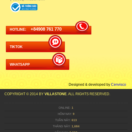
+84908 761 770
HOTLINE:
TIKTOK
WHATSAPP
Designed & developed by
Cenvisco
COPYRIGHT © 2014 BY
VILLASTONE
. ALL RIGHTS RESERVED.
ONLINE:
1
HÔM NAY:
9
TUẦN NÀY:
613
THÁNG NÀY:
1,684