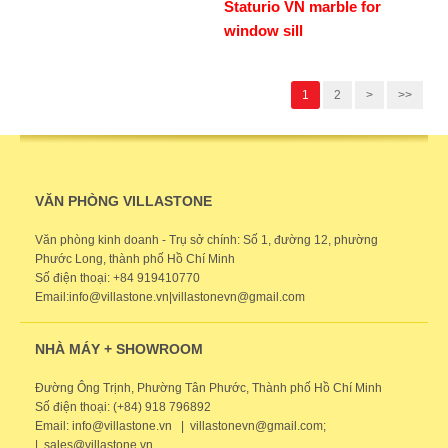
Staturio VN marble for
window sill
1
2
>
>>
VĂN PHÒNG VILLASTONE
Văn phòng kinh doanh - Trụ sở chính: Số 1, đường 12, phường
Phước Long, thành phố Hồ Chí Minh
Số điện thoại: +84 919410770
Email:info@villastone.vn|villastonevn@gmail.com
NHÀ MÁY + SHOWROOM
Đường Ông Trịnh, Phường Tân Phước, Thành phố Hồ Chí Minh
Số điện thoại: (+84) 918 796892
Email: info@villastone.vn | villastonevn@gmail.com;
| sales@villastone.vn