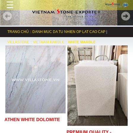
☰
TRANG CHỦ
::
DANH MUC DA TU NHIEN OP LAT CAO CAP |
VILLASTONE
::
VIETNAM MARBLE
::
WHITE MARBLE
ATHEN WHITE DOLOMITE
PREMIUM QUALITY -