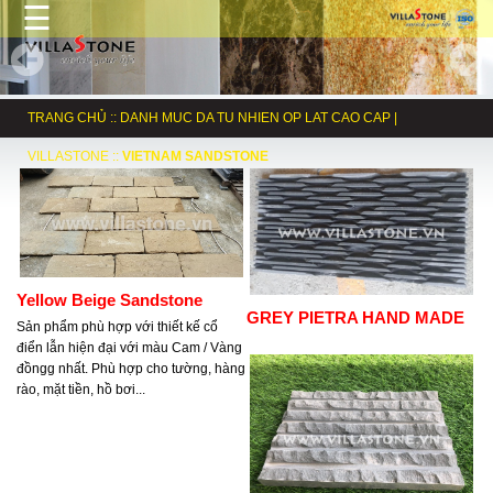
☰
TRANG CHỦ
::
DANH MUC DA TU NHIEN OP LAT CAO CAP |
VILLASTONE
::
VIETNAM SANDSTONE
Yellow Beige Sandstone
GREY PIETRA HAND MADE
Sản phẩm phù hợp với thiết kế cổ
điển lẫn hiện đại với màu Cam / Vàng
đồngg nhất. Phù hợp cho tường, hàng
rào, mặt tiền, hồ bơi...