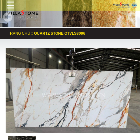
☰
TRANG CHỦ
::
QUARTZ STONE QTVLS8096