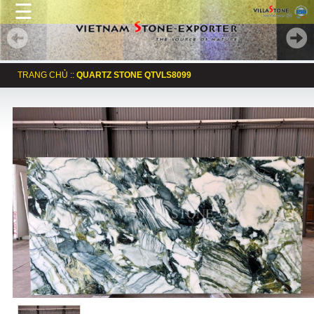
☰
TRANG CHỦ
::
QUARTZ STONE QTVLS8099