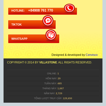
+84908 761 770
HOTLINE:
TIKTOK
WHATSAPP
Designed & developed by
Cenvisco
COPYRIGHT © 2014 BY
VILLASTONE
. ALL RIGHTS RESERVED.
ONLINE:
1
HÔM NAY:
29
TUẦN NÀY:
485
THÁNG NÀY:
1,667
NĂM NAY:
2,729
TỔNG LƯỢT TRUY CẬP:
129,650