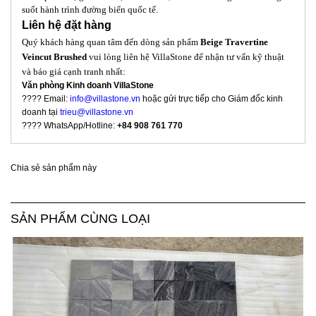
suốt hành trình đường biển quốc tế.
Liên hệ đặt hàng
Quý khách hàng quan tâm đến dòng sản phẩm
Beige Travertine
Veincut Brushed
vui lòng liên hệ VillaStone để nhận tư vấn kỹ thuật
và báo giá cạnh tranh nhất:
Văn phòng Kinh doanh VillaStone
???? Email:
info@villastone.vn
hoặc gửi trực tiếp cho Giám đốc kinh
doanh tại
trieu@villastone.vn
???? WhatsApp/Hotline:
+84 908 761 770
Chia sẻ sản phẩm này
SẢN PHẨM CÙNG LOẠI