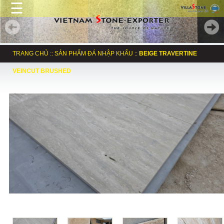
☰
TRANG CHỦ
::
SẢN PHẨM ĐÁ NHẬP KHẨU
::
BEIGE TRAVERTINE
VEINCUT BRUSHED