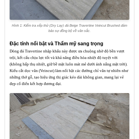
Hình 1: Kiểm tra xếp thử (Dry Lay) đá Beige Travertine Veincut Brushed đảm
bảo sự đồng bộ về vân sắc.
Đặc tính nổi bật và Thẩm mỹ sang trọng
Dòng đá Travertine nhập khẩu này được ưa chuộng nhờ độ bền vượt
trội, kết cấu chịu lực tốt và khả năng điều hòa nhiệt độ tuyệt vời
(không hấp thụ nhiệt, giữ bề mặt luôn mát mẻ dưới ánh nắng mặt trời).
Kiểu cắt dọc vân (Veincut) làm nổi bật các đường chỉ vân tự nhiên như
những thớ gỗ, tạo hiệu ứng thị giác kéo dài không gian, mang lại vẻ
đẹp cổ điển kết hợp đương đại.