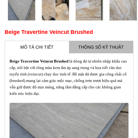
Beige Travertine Veincut Brushed
MÔ TẢ CHI TIẾT
THÔNG SỐ KỸ THUẬT
Beige Travertine Veincut Brushed
là dòng đá tự nhiên nhập khẩu cao
cấp, nổi bật với tông màu kem ấm áp sang trọng và họa tiết vân dọc
tuyến tính (veincut) chạy dọc tinh tế. Bề mặt đá được gia công chải cổ
(brushed) mang lại cảm giác mộc mạc, chống trơn trượt hiệu quả mà
vẫn giữ được độ mịn màng, nâng tầm đẳng cấp cho các không gian
kiến trúc hiện đại.