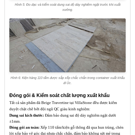
Hình 5: Đo đạc và kiểm soát dung sai độ dày nghiêm ngặt trước khi xuất
xưởng.
Hình 6: Kiện hàng 110 tấm được sắp xếp chắc chắn trong container xuất khẩu
đi Úc.
Đóng gói & Kiểm soát chất lượng xuất khẩu
Tất cả sản phẩm đá Beige Travertine tại VillaStone đều được kiểm
duyệt chặt chẽ bởi đội ngũ QC giàu kinh nghiệm:
Dung sai kích thước:
Đảm bảo dung sai độ dày nghiêm ngặt dưới
±1mm.
Đóng gói an toàn:
Xếp 110 tấm/kiện gỗ thông đã qua hun trùng, chèn
lót xốp bảo vệ góc đai nhựa chắc chắn, đảm bảo không sứt mẻ trong