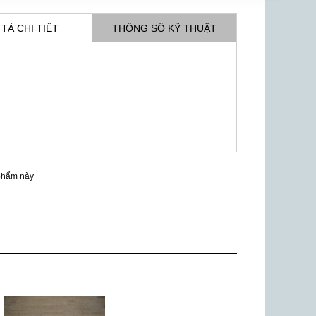
TẢ CHI TIẾT
THÔNG SỐ KỸ THUẬT
phẩm này