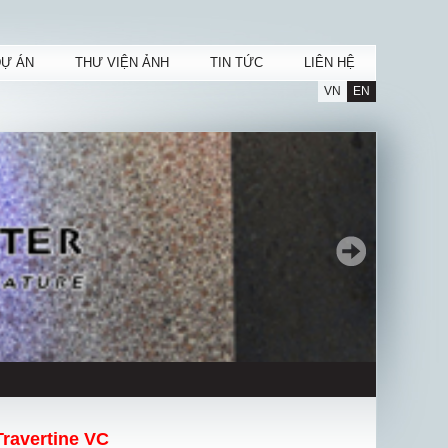
DỰ ÁN
THƯ VIỆN ẢNH
TIN TỨC
LIÊN HỆ
VN
EN
Travertine VC