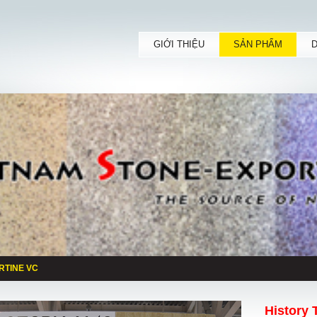
GIỚI THIỆU
SẢN PHẨM
RTINE VC
History 