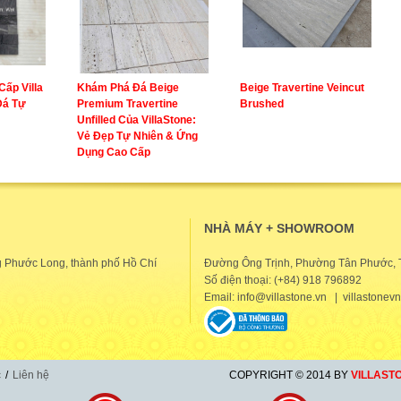
ấp Villa
Khám Phá Đá Beige
Beige Travertine Veincut
Đá Tự
Premium Travertine
Brushed
Unfilled Của VillaStone:
Vẻ Đẹp Tự Nhiên & Ứng
Dụng Cao Cấp
NHÀ MÁY + SHOWROOM
g Phước Long, thành phố Hồ Chí
Đường Ông Trịnh, Phường Tân Phước, 
Số điện thoại: (+84) 918 796892
Email: info@villastone.vn | villastone
c
/
Liên hệ
COPYRIGHT © 2014 BY
VILLAST