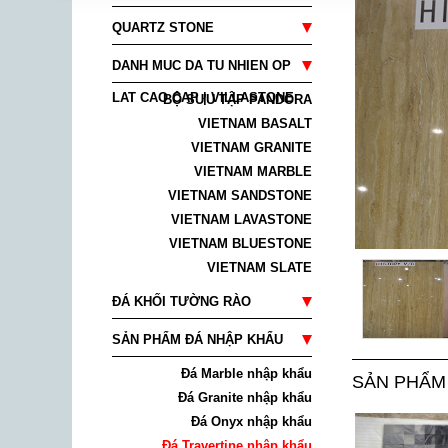
QUARTZ STONE
DANH MUC DA TU NHIEN OP
LAT CAO CAP | VILLASTONE
BỘ SƯU TẬP PANDORA
VIETNAM BASALT
VIETNAM GRANITE
VIETNAM MARBLE
VIETNAM SANDSTONE
VIETNAM LAVASTONE
VIETNAM BLUESTONE
VIETNAM SLATE
ĐÁ KHỐI TƯỜNG RÀO
SẢN PHẨM ĐÁ NHẬP KHẨU
Đá Marble nhập khẩu
SẢN PHẨM
Đá Granite nhập khẩu
Đá Onyx nhập khẩu
Đá Travertine nhập khẩu