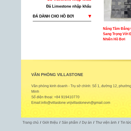
Đá Limestone nhập khẩu
ĐÁ DÀNH CHO HỒ BƠI
Nâng Tầm Đẳng C
Sang Trọng Với 
Nhiên Hồ Bơi
VĂN PHÒNG VILLASTONE
Văn phòng kinh doanh - Trụ sở chính: Số 1, đường 12, phườn
Minh
Số điện thoại: +84 919410770
Email:info@villastone.vn|villastonevn@gmail.com
Trang chủ
/
Giới thiệu
/
Sản phẩm
/
Dự án
/
Thư viện ảnh
/
Tin tứ