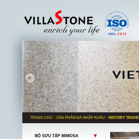
TRANG CHỦ
::
SẢN PHẨM ĐÁ NHẬP KHẨU
::
HISTORY TRAVE
BỘ SƯU TẬP MIMOSA