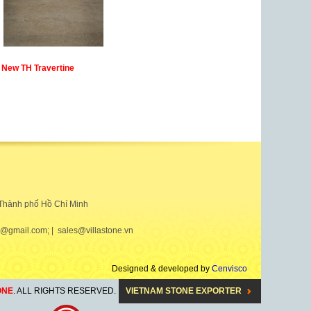
New TH Travertine
Thành phố Hồ Chí Minh
vn@gmail.com; | sales@villastone.vn
Designed & developed by
Cenvisco
ONE
. ALL RIGHTS RESERVED.
VIETNAM STONE EXPORTER