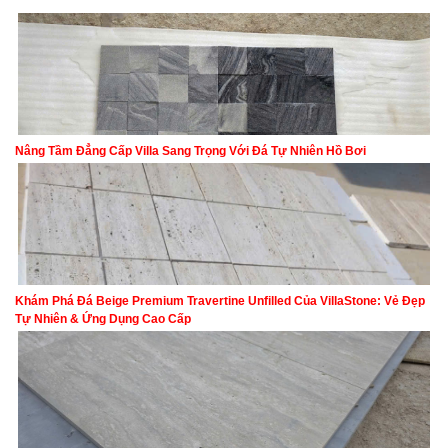
Nâng Tầm Đẳng Cấp Villa Sang Trọng Với Đá Tự Nhiên Hồ Bơi
Khám Phá Đá Beige Premium Travertine Unfilled Của VillaStone: Vẻ Đẹp
Tự Nhiên & Ứng Dụng Cao Cấp