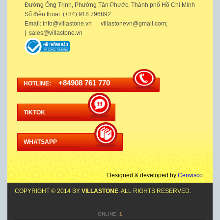
Đường Ông Trịnh, Phường Tân Phước, Thành phố Hồ Chí Minh
Số điện thoại: (+84) 918 796892
Email: info@villastone.vn | villastonevn@gmail.com;
| sales@villastone.vn
+84908 761 770
HOTLINE:
TIKTOK
WHATSAPP
Designed & developed by
Cenvisco
COPYRIGHT © 2014 BY
VILLASTONE
. ALL RIGHTS RESERVED.
ONLINE:
1