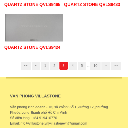
QUARTZ STONE QVLS9465
QUARTZ STONE QVLS9433
QUARTZ STONE QVLS9424
<<
<
1
2
3
4
5
...
10
>
>>
VĂN PHÒNG VILLASTONE
Văn phòng kinh doanh - Trụ sở chính: Số 1, đường 12, phường
Phước Long, thành phố Hồ Chí Minh
Số điện thoại: +84 919410770
Email:info@villastone.vn|villastonevn@gmail.com