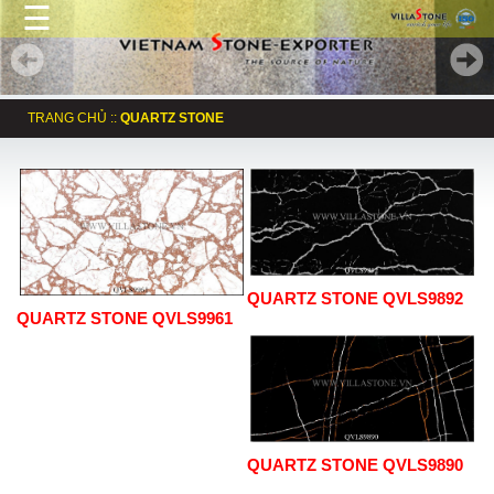
☰
TRANG CHỦ
::
QUARTZ STONE
QUARTZ STONE QVLS9892
QUARTZ STONE QVLS9961
QUARTZ STONE QVLS9890