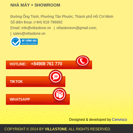
NHÀ MÁY + SHOWROOM
Đường Ông Trịnh, Phường Tân Phước, Thành phố Hồ Chí Minh
Số điện thoại: (+84) 918 796892
Email: info@villastone.vn | villastonevn@gmail.com;
| sales@villastone.vn
+84908 761 770
HOTLINE:
TIKTOK
WHATSAPP
Designed & developed by
Cenvisco
COPYRIGHT © 2014 BY
VILLASTONE
. ALL RIGHTS RESERVED.