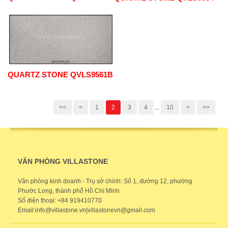
QUARTZ STONE QVLS9561B
<<
<
1
2
3
4
...
10
>
>>
VĂN PHÒNG VILLASTONE
Văn phòng kinh doanh - Trụ sở chính: Số 1, đường 12, phường
Phước Long, thành phố Hồ Chí Minh
Số điện thoại: +84 919410770
Email:info@villastone.vn|villastonevn@gmail.com