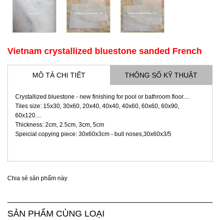
Vietnam crystallized bluestone sanded French
pattern
MÔ TẢ CHI TIẾT
THÔNG SỐ KỸ THUẬT
Crystallized bluestone - new finishing for pool or bathroom floor....
Tiles size: 15x30, 30x60, 20x40, 40x40, 40x60, 60x60, 60x90,
60x120....
Thickness: 2cm, 2.5cm, 3cm, 5cm
Speicial copying piece: 30x60x3cm - bull noses,30x60x3/5
Chia sẻ sản phẩm này
SẢN PHẨM CÙNG LOẠI