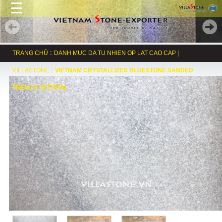
☰
TRANG CHỦ
::
DANH MUC DA TU NHIEN OP LAT CAO CAP |
VILLASTONE
::
VIETNAM CRYSTALLIZED BLUESTONE SANDED
FRENCH PATTERN