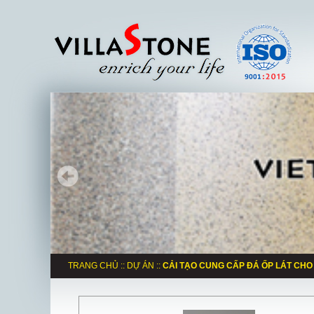
TRANG CHỦ
::
DỰ ÁN
::
CẢI TẠO CUNG CẤP ĐÁ ỐP LÁT CHO