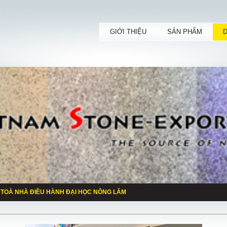
GIỚI THIỆU
SẢN PHẨM
 TOÀ NHÀ ĐIỀU HÀNH ĐẠI HỌC NÔNG LÂM