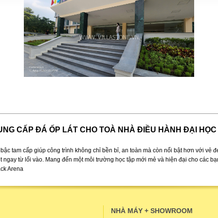
UNG CẤP ĐÁ ỐP LÁT CHO TOÀ NHÀ ĐIỀU HÀNH ĐẠI HỌ
bậc tam cấp giúp công trình không chỉ bền bỉ, an toàn mà còn nổi bật hơn với vẻ đẹ
t ngay từ lối vào. Mang đến một môi trường học tập mới mẻ và hiện đại cho các bạ
ack Arena
NHÀ MÁY + SHOWROOM