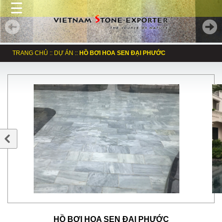
☰
TRANG CHỦ
::
DỰ ÁN
::
HỒ BƠI HOA SEN ĐẠI PHƯỚC
HỒ BƠI HOA SEN ĐẠI PHƯỚC