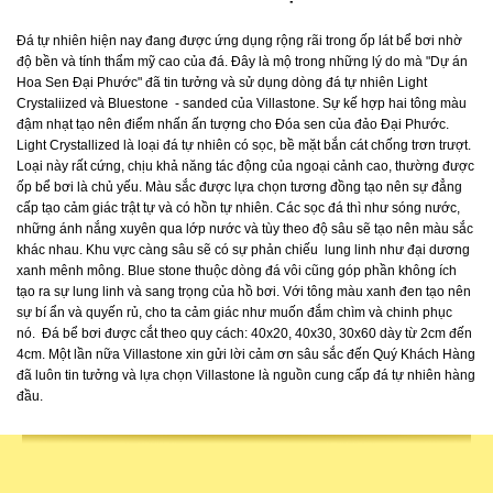
Đá tự nhiên hiện nay đang được ứng dụng rộng rãi trong ốp lát bể bơi nhờ
độ bền và tính thẩm mỹ cao của đá. Đây là mộ trong những lý do mà "Dự án
Hoa Sen Đại Phước" đã tin tưởng và sử dụng dòng đá tự nhiên Light
Crystaliized và Bluestone - sanded của Villastone. Sự kế hợp hai tông màu
đậm nhạt tạo nên điểm nhấn ấn tượng cho Đóa sen của đảo Đại Phước.
Light Crystallized là loại đá tự nhiên có sọc, bề mặt bắn cát chống trơn trượt.
Loại này rất cứng, chịu khả năng tác động của ngoại cảnh cao, thường được
ốp bể bơi là chủ yếu. Màu sắc được lựa chọn tương đồng tạo nên sự đẳng
cấp tạo cảm giác trật tự và có hồn tự nhiên. Các sọc đá thì như sóng nước,
những ánh nắng xuyên qua lớp nước và tùy theo độ sâu sẽ tạo nên màu sắc
khác nhau. Khu vực càng sâu sẽ có sự phản chiếu lung linh như đại dương
xanh mênh mông. Blue stone thuộc dòng đá vôi cũng góp phần không ích
tạo ra sự lung linh và sang trọng của hồ bơi. Với tông màu xanh đen tạo nên
sự bí ẩn và quyến rủ, cho ta cảm giác như muốn đắm chìm và chinh phục
nó. Đá bể bơi được cắt theo quy cách: 40x20, 40x30, 30x60 dày từ 2cm đến
4cm. Một lần nữa Villastone xin gửi lời cảm ơn sâu sắc đến Quý Khách Hàng
đã luôn tin tưởng và lựa chọn Villastone là nguồn cung cấp đá tự nhiên hàng
đầu.