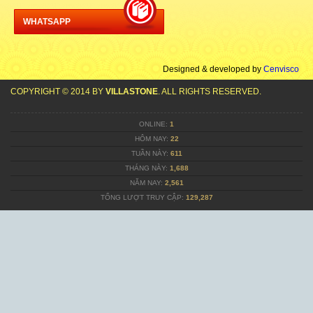
WHATSAPP
Designed & developed by
Cenvisco
COPYRIGHT © 2014 BY
VILLASTONE
. ALL RIGHTS RESERVED.
ONLINE:
1
HÔM NAY:
22
TUẦN NÀY:
611
THÁNG NÀY:
1,688
NĂM NAY:
2,561
TỔNG LƯỢT TRUY CẬP:
129,287