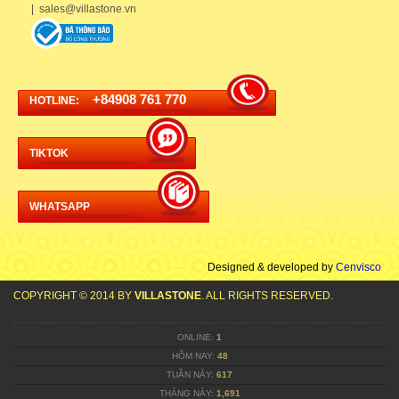
| sales@villastone.vn
+84908 761 770
HOTLINE:
TIKTOK
WHATSAPP
Designed & developed by
Cenvisco
COPYRIGHT © 2014 BY
VILLASTONE
. ALL RIGHTS RESERVED.
ONLINE:
1
HÔM NAY:
48
TUẦN NÀY:
617
THÁNG NÀY:
1,691