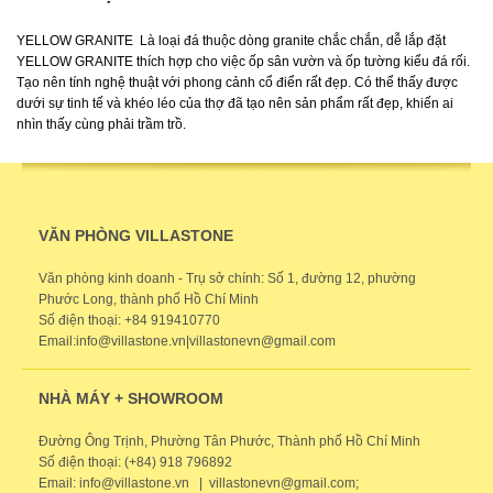
YELLOW GRANITE Là loại đá thuộc dòng granite chắc chắn, dễ lắp đặt
YELLOW GRANITE thích hợp cho việc ốp sân vườn và ốp tường kiểu đá rối.
Tạo nên tính nghệ thuật với phong cảnh cổ điển rất đẹp. Có thể thấy được
dưới sự tinh tế và khéo léo của thợ đã tạo nên sản phẩm rất đẹp, khiến ai
nhìn thấy cùng phải trầm trồ.
VĂN PHÒNG VILLASTONE
Văn phòng kinh doanh - Trụ sở chính: Số 1, đường 12, phường
Phước Long, thành phố Hồ Chí Minh
Số điện thoại: +84 919410770
Email:info@villastone.vn|villastonevn@gmail.com
NHÀ MÁY + SHOWROOM
Đường Ông Trịnh, Phường Tân Phước, Thành phố Hồ Chí Minh
Số điện thoại: (+84) 918 796892
Email: info@villastone.vn | villastonevn@gmail.com;