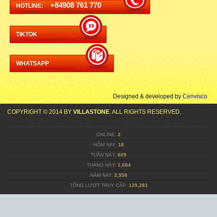
+84908 761 770
HOTLINE:
TIKTOK
WHATSAPP
Designed & developed by
Cenvisco
COPYRIGHT © 2014 BY
VILLASTONE
. ALL RIGHTS RESERVED.
ONLINE:
2
HÔM NAY:
18
TUẦN NÀY:
609
THÁNG NÀY:
1,684
NĂM NAY:
2,558
TỔNG LƯỢT TRUY CẬP:
129,283