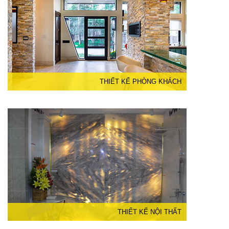
THIẾT KẾ PHÒNG KHÁCH
THIẾT KẾ NỘI THẤT