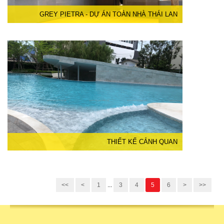
GREY PIETRA - DỰ ÁN TOÀN NHÀ THÁI LAN
THIẾT KẾ CẢNH QUAN
<<
<
1
...
3
4
5
6
>
>>